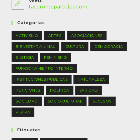
Web:
tacoronteparticipa.com
Categorías
ACTIVISMO
ARTES
ASOCIACIONES
BIENESTAR ANIMAL
CULTURA
DEMOCRACIA
ENERGÍA
FEMINISMO
FUNCIONAMIENTO INTERNO
INSTITUCIONES PÚBLICAS
NATURALEZA
PETICIONES
POLÍTICA
SANIDAD
SOCIEDAD
SOCIOCULTURAL
SUCESOS
VISITAS
Etiquetas