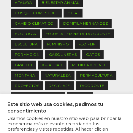
ATALAYA
BIENESTAR ANIMAL
BOSQUE COMESTIBLE
C.E.R.
CAMBIO CLIMÁTICO
DOMITILA HERNÁNDEZ
ECOLOGÍA
ESCUELA FEMINISTA TACORONTE
ESCULTURA
FEMINISMO
FEO FLIP
FORMACIÓN
GASOLINERAS
GATOS
GRAFFITI
IGUALDAD
MEDIO AMBIENTE
MONTAÑA
NATURALEZA
PERMACULTURA
PROYECTOS
RECICLAJE
TACORONTE
TACORONTE PARTICIPA
TENERIFE
Este sitio web usa cookies, pedimos tu
TRABAJO DE GRUPO
consentimiento
Usamos cookies en nuestro sitio web para brindar la
Síguenos
experiencia más relevante recordando tus
preferencias y visitas repetidas. Al hacer clic en