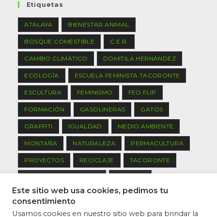
Etiquetas
ATALAYA
BIENESTAR ANIMAL
BOSQUE COMESTIBLE
C.E.R.
CAMBIO CLIMÁTICO
DOMITILA HERNÁNDEZ
ECOLOGÍA
ESCUELA FEMINISTA TACORONTE
ESCULTURA
FEMINISMO
FEO FLIP
FORMACIÓN
GASOLINERAS
GATOS
GRAFFITI
IGUALDAD
MEDIO AMBIENTE
MONTAÑA
NATURALEZA
PERMACULTURA
PROYECTOS
RECICLAJE
TACORONTE
TACORONTE PARTICIPA
TENERIFE
Este sitio web usa cookies, pedimos tu
TRABAJO DE GRUPO
consentimiento
Usamos cookies en nuestro sitio web para brindar la