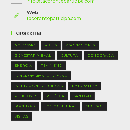
info@tacoronteparticipa.com
Web:
tacoronteparticipa.com
Categorías
ACTIVISMO
ARTES
ASOCIACIONES
BIENESTAR ANIMAL
CULTURA
DEMOCRACIA
ENERGÍA
FEMINISMO
FUNCIONAMIENTO INTERNO
INSTITUCIONES PÚBLICAS
NATURALEZA
PETICIONES
POLÍTICA
SANIDAD
SOCIEDAD
SOCIOCULTURAL
SUCESOS
VISITAS