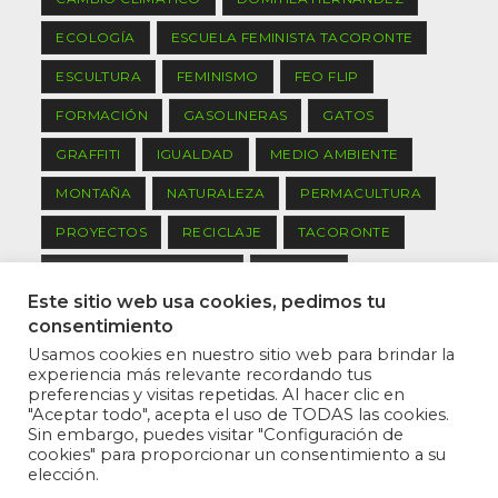
ECOLOGÍA
ESCUELA FEMINISTA TACORONTE
ESCULTURA
FEMINISMO
FEO FLIP
FORMACIÓN
GASOLINERAS
GATOS
GRAFFITI
IGUALDAD
MEDIO AMBIENTE
MONTAÑA
NATURALEZA
PERMACULTURA
PROYECTOS
RECICLAJE
TACORONTE
TACORONTE PARTICIPA
TENERIFE
Este sitio web usa cookies, pedimos tu
TRABAJO DE GRUPO
consentimiento
Usamos cookies en nuestro sitio web para brindar la
Síguenos
experiencia más relevante recordando tus
preferencias y visitas repetidas. Al hacer clic en
"Aceptar todo", acepta el uso de TODAS las cookies.
Sin embargo, puedes visitar "Configuración de
cookies" para proporcionar un consentimiento a su
elección.